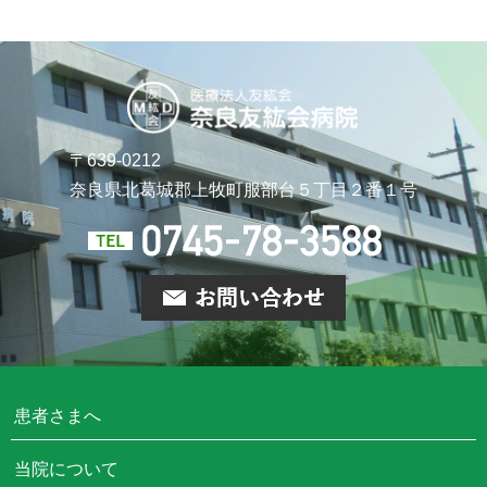
〒639-0212
奈良県北葛城郡上牧町
服部台５丁目２番１号
患者さまへ
当院について