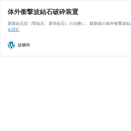
体外衝撃波結石破砕装置
尿路結石症（腎結石、尿管結石）の治療に、最新鋭の体外衝撃波結石破砕装置「Pi
体
を読む
外
衝
診療科
撃
波
結
石
破
砕
装
置