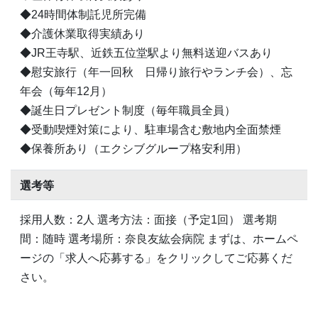
◆24時間体制託児所完備
◆介護休業取得実績あり
◆JR王寺駅、近鉄五位堂駅より無料送迎バスあり
◆慰安旅行（年一回秋 日帰り旅行やランチ会）、忘
年会（毎年12月）
◆誕生日プレゼント制度（毎年職員全員）
◆受動喫煙対策により、駐車場含む敷地内全面禁煙
◆保養所あり（エクシブグループ格安利用）
選考等
採用人数：2人 選考方法：面接（予定1回） 選考期
間：随時 選考場所：奈良友紘会病院 まずは、ホームペ
ージの「求人へ応募する」をクリックしてご応募くだ
さい。