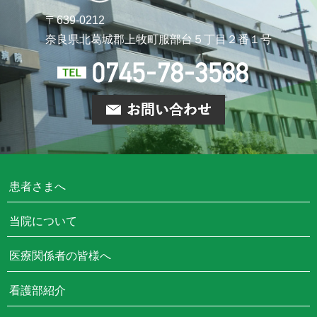
〒639-0212
奈良県北葛城郡上牧町
服部台５丁目２番１号
患者さまへ
当院について
医療関係者の皆様へ
看護部紹介