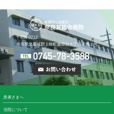
〒639-0212
奈良県北葛城郡上牧町
服部台５丁目２番１号
患者さまへ
当院について