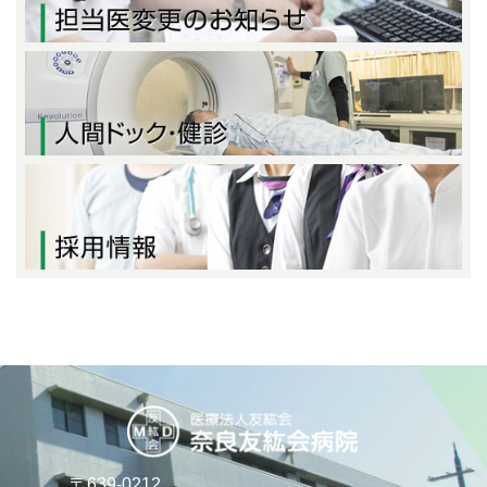
〒639-0212