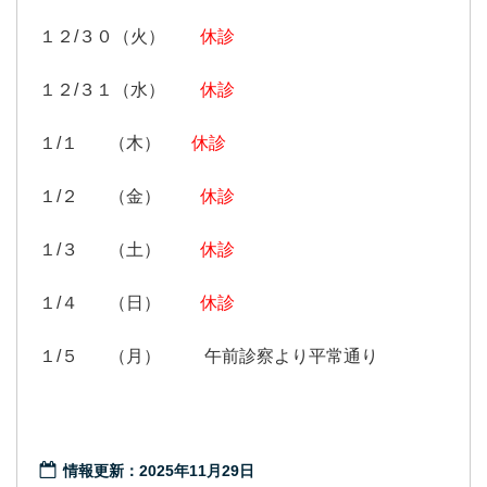
１２/３０（火）
休診
１２/３１（水）
休診
１/１ （木）
休診
１/２ （金）
休診
１/３ （土）
休診
１/４ （日）
休診
１/５ （月） 午前診察より平常通り
情報更新：2025年11月29日