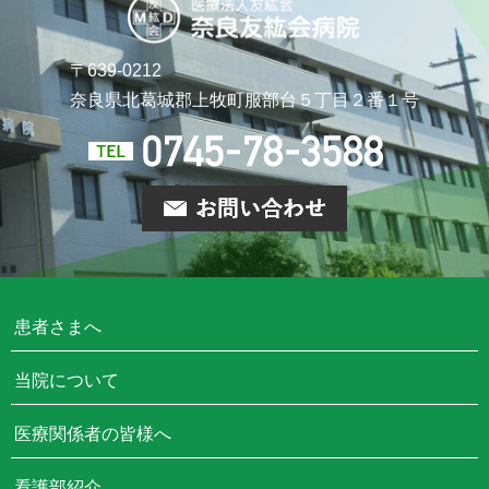
〒639-0212
奈良県北葛城郡上牧町
服部台５丁目２番１号
患者さまへ
当院について
医療関係者の皆様へ
看護部紹介