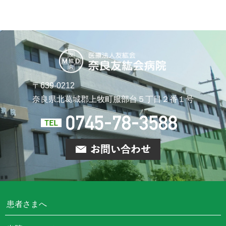
〒639-0212
奈良県北葛城郡上牧町
服部台５丁目２番１号
患者さまへ