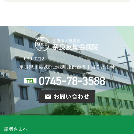
〒639-0212
奈良県北葛城郡上牧町
服部台５丁目２番１号
患者さまへ